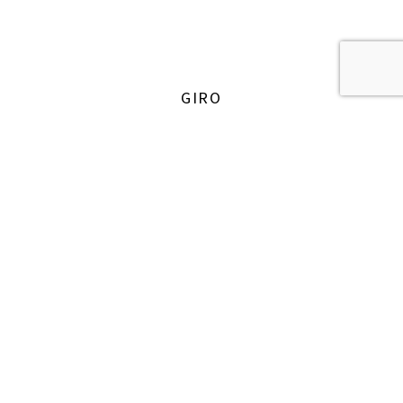
GIRO
Дизайн:
ITALUX Studio style
Защита:
SmartBlock
Покрытие:
Хром
Гарантия:
10 лет
Italux