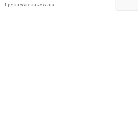
Бронированные окна
Двухрамные окна
Остекление фасада
Стеклопакеты
Зимний сад
Панорамные окна
КАТЕГОРИИ