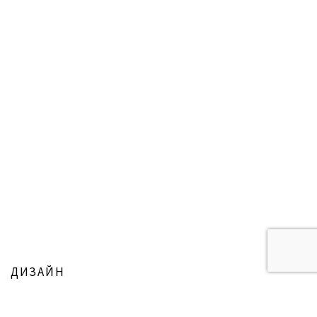
ДИЗАЙН
ITALUX Studio style