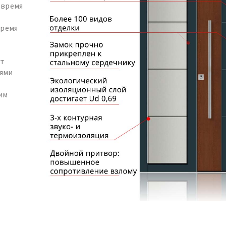
 время
тремя
ет
ями
им