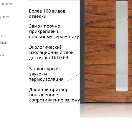
 время
тремя
ет
ями
им