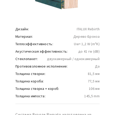
Дизайн:
ITALUX Rebirth
Материал:
Дерево-Бронза
Теплоэффективность:
Uw= 1,2 W (m²K)
Акустическая эффективность:
до 41 rw (dB)
Стеклопакет:
двухкамерный / однокамерный
Противовзломное исполнение:
Да
Толщина створки:
81,5 мм
Толщина короба:
77,5 мм
Толщина створка + короб:
106 мм
Толщина импоста:
145,5 mm
Система Bronze Ramato изготовлена ​​из