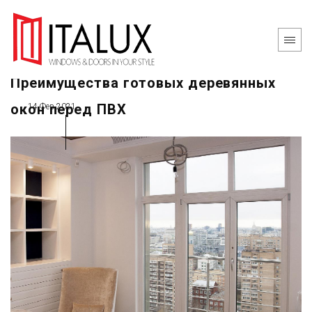
Преимущества готовых деревянных
окон перед ПВХ
14 Фев 2021